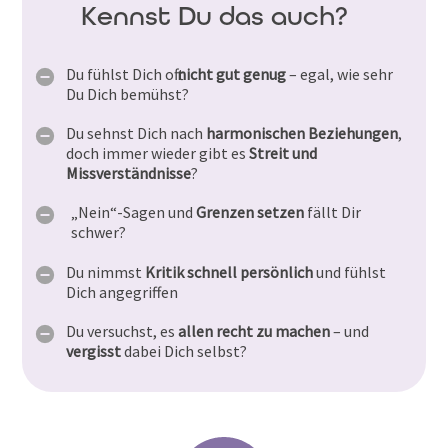
Kennst Du das auch?
Du fühlst Dich oft
nicht gut genug
– egal, wie sehr
Du Dich bemühst?
Du sehnst Dich nach
harmonischen Beziehungen
,
doch immer wieder gibt es
Streit und
Missverständnisse
?
„Nein“-Sagen und
Grenzen setzen
fällt Dir
schwer?
Du nimmst
Kritik schnell persönlich
und fühlst
Dich angegriffen
Du versuchst, es
allen recht zu machen
– und
vergisst
dabei Dich selbst?