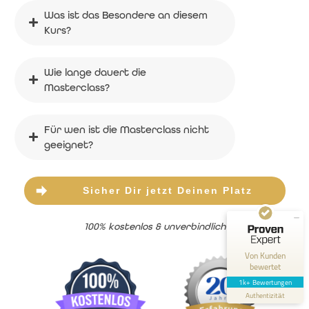
Was ist das Besondere an diesem 
Kurs?
Wie lange dauert die 
Masterclass?
Kundenbewertungen und Erfahrungen zu
Markus Asano - Dein Inneres Kind heilen
Für wen ist die Masterclass nicht 
geeignet?
SEHR GUT
100%
Empfehlungen auf
ProvenExpert.com
4,82 / 5,00
Sicher Dir jetzt Deinen Platz
258
975
100% kostenlos & unverbindlich
Bewertungen auf
Bewertungen von 2
ProvenExpert.com
anderen Quellen
Von Kunden
bewertet
Blick aufs ProvenExpert-Profil werfen
1k+ Bewertungen
Authentizität
13.7.2026