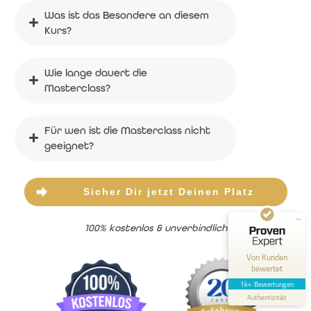
Was ist das Besondere an diesem 
Kurs?
Wie lange dauert die 
Masterclass?
Kundenbewertungen und Erfahrungen zu
Markus Asano - Dein Inneres Kind heilen
Für wen ist die Masterclass nicht 
geeignet?
SEHR GUT
100%
Empfehlungen auf
ProvenExpert.com
4,82 / 5,00
Sicher Dir jetzt Deinen Platz
258
975
100% kostenlos & unverbindlich
Bewertungen auf
Bewertungen von 2
ProvenExpert.com
anderen Quellen
Von Kunden
bewertet
Blick aufs ProvenExpert-Profil werfen
1k+ Bewertungen
Authentizität
13.7.2026