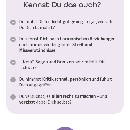
Kennst Du das auch?
Du fühlst Dich oft
nicht gut genug
– egal, wie sehr
Du Dich bemühst?
Du sehnst Dich nach
harmonischen Beziehungen
,
doch immer wieder gibt es
Streit und
Missverständnisse
?
„Nein“-Sagen und
Grenzen setzen
fällt Dir
schwer?
Du nimmst
Kritik schnell persönlich
und fühlst
Dich angegriffen
Du versuchst, es
allen recht zu machen
– und
vergisst
dabei Dich selbst?