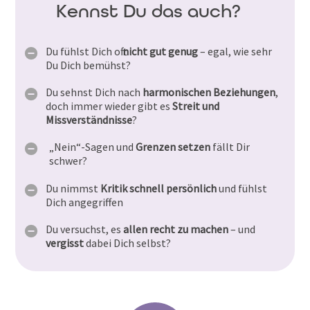
Kennst Du das auch?
Du fühlst Dich oft
nicht gut genug
– egal, wie sehr
Du Dich bemühst?
Du sehnst Dich nach
harmonischen Beziehungen
,
doch immer wieder gibt es
Streit und
Missverständnisse
?
„Nein“-Sagen und
Grenzen setzen
fällt Dir
schwer?
Du nimmst
Kritik schnell persönlich
und fühlst
Dich angegriffen
Du versuchst, es
allen recht zu machen
– und
vergisst
dabei Dich selbst?