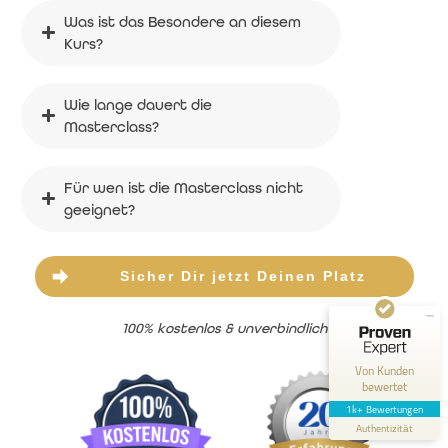
Was ist das Besondere an diesem 
Kurs?
Wie lange dauert die 
Masterclass?
Kundenbewertungen und Erfahrungen zu
Markus Asano - Dein Inneres Kind heilen
Für wen ist die Masterclass nicht 
geeignet?
SEHR GUT
100%
Empfehlungen auf
ProvenExpert.com
4,82 / 5,00
Sicher Dir jetzt Deinen Platz
258
975
100% kostenlos & unverbindlich
Bewertungen auf
Bewertungen von 2
ProvenExpert.com
anderen Quellen
Von Kunden
bewertet
Blick aufs ProvenExpert-Profil werfen
1k+ Bewertungen
Authentizität
13.7.2026